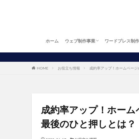
ホーム
ウェブ制作事業
ワードプレス制
お店自慢
繁盛店
ワードプレス制作
LP制作（ランディングページ制作）
ロゴ制作
名刺制作
チラシ制作
お得！開業パック
パソコン出張訪問設定サービス
HOME
お役立ち情報
成約率アップ！ホームページ
成約率アップ！ホーム
最後のひと押しとは？