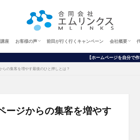
作講座
お客様の声
前田が行く行くキャンペーン
会社概要
エステサロンオーナー様
ホームページから
ブログから
アメブロから
経営理念
【ホームページを自分で作りたい方向け】ワー
からの集客を増やす最後のひと押しとは？
ページからの集客を増やす