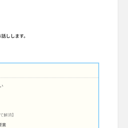
お話しします。
い
て解消】
要素