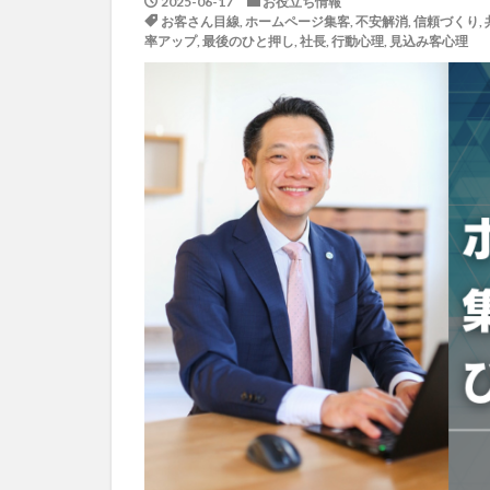
2025-06-17
お役立ち情報
お客さん目線
,
ホームページ集客
,
不安解消
,
信頼づくり
,
率アップ
,
最後のひと押し
,
社長
,
行動心理
,
見込み客心理