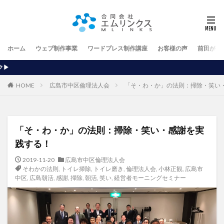
ホーム
ウェブ制作事業
ワードプレス制作講座
お客様の声
前田が行
【ホームページを自分
HOME
広島市中区倫理法人会
「そ・わ・か」の法則：掃除・笑い
「そ・わ・か」の法則：掃除・笑い・感謝を実
践する！
2019-11-20
広島市中区倫理法人会
そわかの法則
,
トイレ掃除
,
トイレ磨き
,
倫理法人会
,
小林正観
,
広島市
中区
,
広島朝活
,
感謝
,
掃除
,
朝活
,
笑い
,
経営者モーニングセミナー