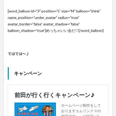
[word_balloon id=”3″ position=”L” size=”M” balloon=”think”
name_position=”under_avatar” radius=”true”
avatar_border=”false” avatar_shadow=”false”
balloon_shadow=”true”]めっちゃいい会だ♡[/word_balloon]
ではでは～♪
キャンペーン