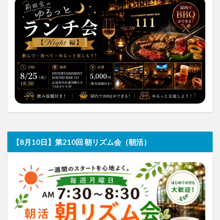
【8月10日】第210回 朝リズム会（朝活）