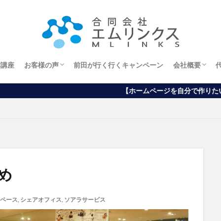
作講座
お客様の声
前田が行く行くキャンペーン
会社概要
エステサロンオーナー様
ホームページから
ブログから
アメブロから
経営理念
【ホームページを自分で作りたい方向け】ワードプレス
め
ペース
,
シェアオフィス
,
ソアラサービス