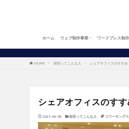
ホーム
ウェブ制作事業
ワードプレス制
お店自慢
繁盛店
ワードプレス制作
LP制作（ランディングページ制作）
ロゴ制作
名刺制作
チラシ制作
お得！開業パック
パソコン出張訪問設定サービス
HOME
前田ってこんな人
シェアオフィスのすすめ
シェアオフィスのすす
2021-04-08
前田ってこんな人
コワーキングス