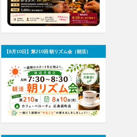
【8月10日】第210回 朝リズム会（朝活）