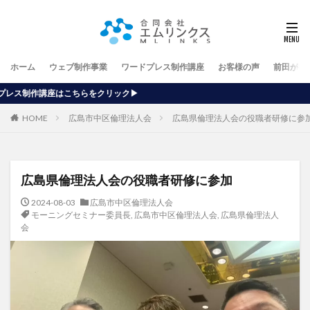
ホーム
ウェブ制作事業
ワードプレス制作講座
お客様の声
前田が行
ック▶
HOME
広島市中区倫理法人会
広島県倫理法人会の役職者研修に参
広島県倫理法人会の役職者研修に参加
2024-08-03
広島市中区倫理法人会
モーニングセミナー委員長
,
広島市中区倫理法人会
,
広島県倫理法人
会