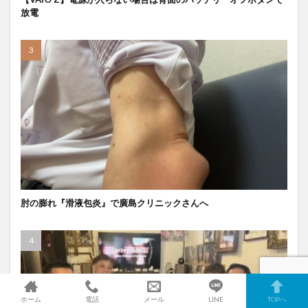
放電
肘の膨れ『滑液包炎』で廣島クリニックさんへ
ホーム
電話
メール
LINE
TOPへ