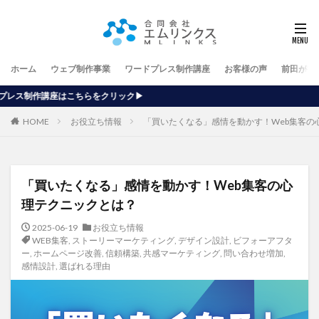
ホーム
ウェブ制作事業
ワードプレス制作講座
お客様の声
前田が行
クリック▶
HOME
お役立ち情報
「買いたくなる」感情を動かす！Web集客の
「買いたくなる」感情を動かす！Web集客の心
理テクニックとは？
2025-06-19
お役立ち情報
WEB集客
,
ストーリーマーケティング
,
デザイン設計
,
ビフォーアフタ
ー
,
ホームページ改善
,
信頼構築
,
共感マーケティング
,
問い合わせ増加
,
感情設計
,
選ばれる理由