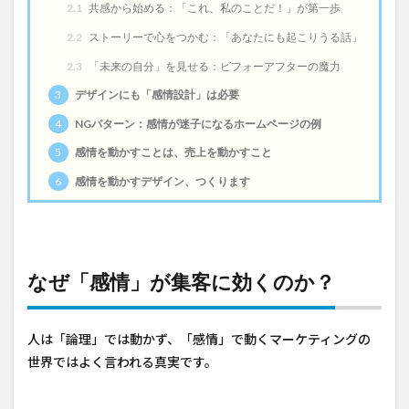
2.1
共感から始める：「これ、私のことだ！」が第一歩
2.2
ストーリーで心をつかむ：「あなたにも起こりうる話」
2.3
「未来の自分」を見せる：ビフォーアフターの魔力
3
デザインにも「感情設計」は必要
4
NGパターン：感情が迷子になるホームページの例
5
感情を動かすことは、売上を動かすこと
6
感情を動かすデザイン、つくります
なぜ「感情」が集客に効くのか？
人は「論理」では動かず、「感情」で動く――マーケティングの
世界ではよく言われる真実です。