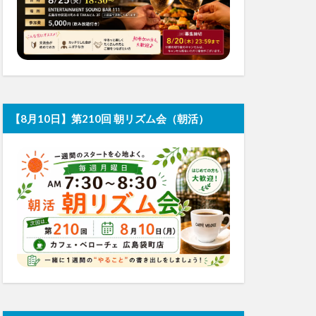
【8月10日】第210回 朝リズム会（朝活）