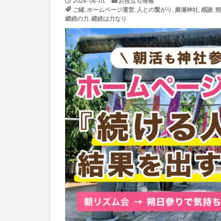
2026-06-01
お役立ち情報
ご縁
,
ホームページ運営
,
人との繋がり
,
廣瀬神社
,
感謝
,
朔
継続の力
,
継続は力なり