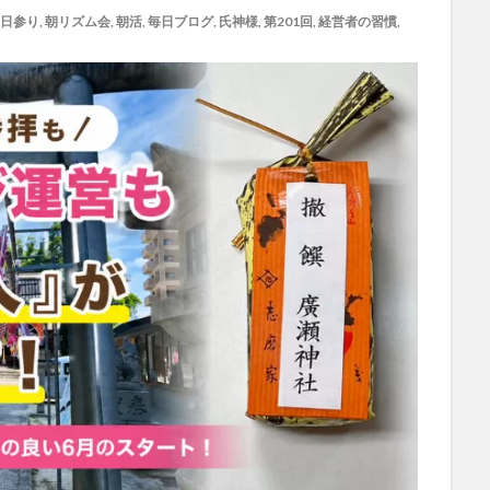
日参り
,
朝リズム会
,
朝活
,
毎日ブログ
,
氏神様
,
第201回
,
経営者の習慣
,