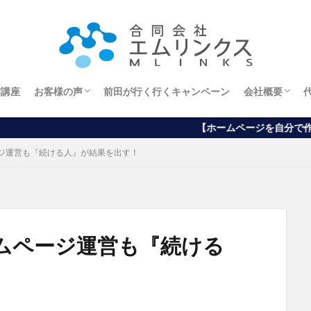
作講座
お客様の声
前田が行く行くキャンペーン
会社概要
エステサロンオーナー様
ホームページから
ブログから
アメブロから
経営理念
【ホームページを自分で作りたい方向け】ワードプ
ジ運営も『続ける人』が結果を出す！
ムページ運営も『続ける