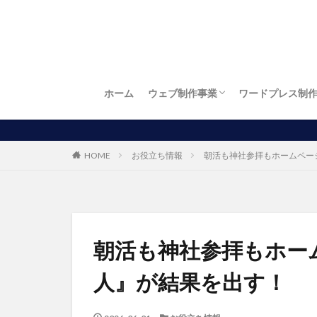
ホーム
ウェブ制作事業
ワードプレス制
お店自慢
繁盛店
ワードプレス制作
LP制作（ランディングページ制作）
ロゴ制作
名刺制作
チラシ制作
お得！開業パック
パソコン出張訪問設定サービス
HOME
お役立ち情報
朝活も神社参拝もホームペー
朝活も神社参拝もホー
人』が結果を出す！