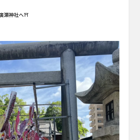
廣瀬神社へ⛩️