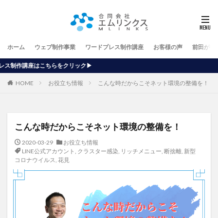
ホーム
ウェブ制作事業
ワードプレス制作講座
お客様の声
前田が行
リック▶
HOME
お役立ち情報
こんな時だからこそネット環境の整備を！
こんな時だからこそネット環境の整備を！
2020-03-29
お役立ち情報
LINE公式アカウント
,
クラスター感染
,
リッチメニュー
,
断捨離
,
新型
コロナウイルス
,
花見