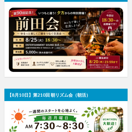
【8月10日】第210回 朝リズム会（朝活）