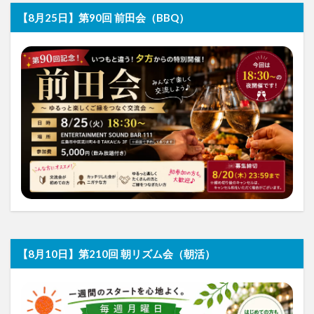
【8月25日】第90回 前田会（BBQ）
【8月10日】第210回 朝リズム会（朝活）