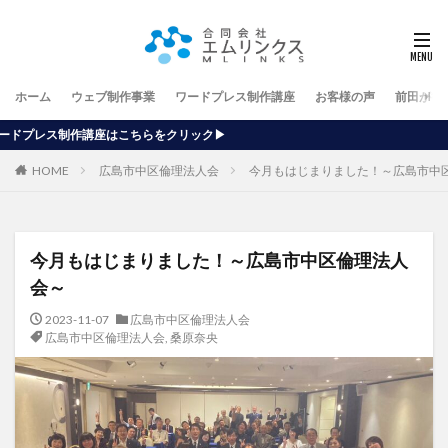
ホーム
ウェブ制作事業
ワードプレス制作講座
お客様の声
前田が行
をクリック▶
HOME
広島市中区倫理法人会
今月もはじまりました！～広島市中
今月もはじまりました！～広島市中区倫理法人
会～
2023-11-07
広島市中区倫理法人会
広島市中区倫理法人会
,
桑原奈央