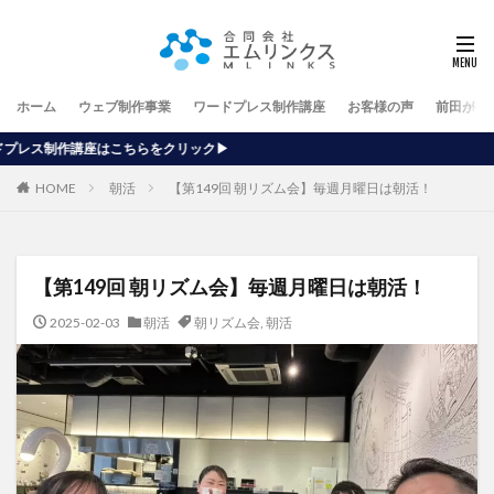
ホーム
ウェブ制作事業
ワードプレス制作講座
お客様の声
前田が行
ック▶
HOME
朝活
【第149回 朝リズム会】毎週月曜日は朝活！
【第149回 朝リズム会】毎週月曜日は朝活！
2025-02-03
朝活
朝リズム会
,
朝活