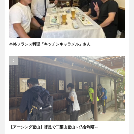
本格フランス料理「キッチンキャラメル」さん
【アーシング登山】裸足で二葉山登山～仏舎利塔～