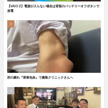
【VAIO Z】電源が入らない場合は背面のバッテリーオフボタンで
放電
肘の膨れ『滑液包炎』で廣島クリニックさんへ