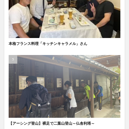
本格フランス料理「キッチンキャラメル」さん
【アーシング登山】裸足で二葉山登山～仏舎利塔～