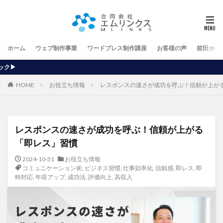
ホーム
ウェブ制作事業
ワードプレス制作講座
お客様の声
前田が行
【ホームページを自
HOME
お役立ち情報
レスポンスの速さが成功を呼ぶ！信頼が上が
レスポンスの速さが成功を呼ぶ！信頼が上がる
「即レス」習慣
2024-10-31
お役立ち情報
コミュニケーション術
,
ビジネス習慣
,
仕事効率化
,
信頼感
,
即レス
,
即
時対応
,
年収アップ
,
成功法
,
評価向上
,
高収入