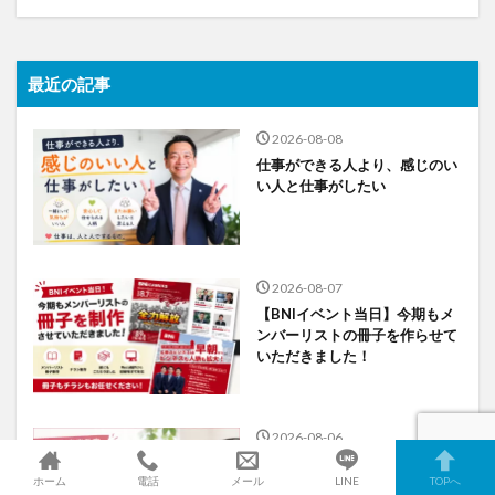
最近の記事
2026-08-08
仕事ができる人より、感じのい
い人と仕事がしたい
2026-08-07
【BNIイベント当日】今期もメ
ンバーリストの冊子を作らせて
いただきました！
2026-08-06
【大阪の音楽教室】ホームペー
ホーム
電話
メール
LINE
TOPへ
ジからのお問い合わせが増加！