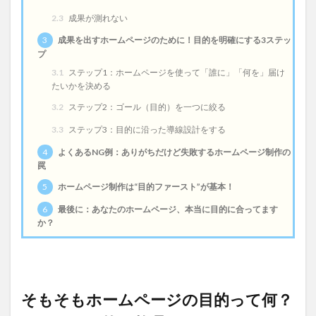
2.3
成果が測れない
3
成果を出すホームページのために！目的を明確にする3ステッ
プ
3.1
ステップ1：ホームページを使って「誰に」「何を」届け
たいかを決める
3.2
ステップ2：ゴール（目的）を一つに絞る
3.3
ステップ3：目的に沿った導線設計をする
4
よくあるNG例：ありがちだけど失敗するホームページ制作の
罠
5
ホームページ制作は“目的ファースト”が基本！
6
最後に：あなたのホームページ、本当に目的に合ってます
か？
そもそもホームページの目的って何？