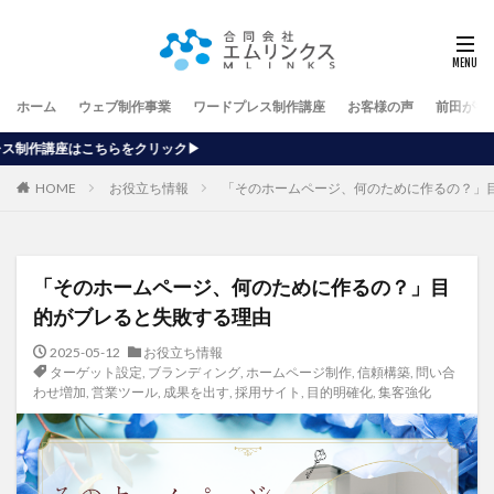
ホーム
ウェブ制作事業
ワードプレス制作講座
お客様の声
前田が行
リック▶
HOME
お役立ち情報
「そのホームページ、何のために作るの？」
「そのホームページ、何のために作るの？」目
的がブレると失敗する理由
2025-05-12
お役立ち情報
ターゲット設定
,
ブランディング
,
ホームページ制作
,
信頼構築
,
問い合
わせ増加
,
営業ツール
,
成果を出す
,
採用サイト
,
目的明確化
,
集客強化