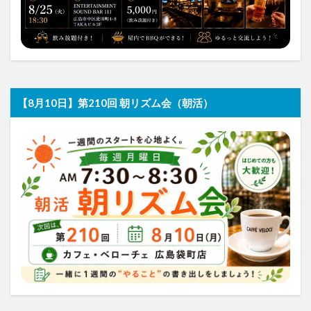
【8月10日】第210回 朝リズム会（朝活）