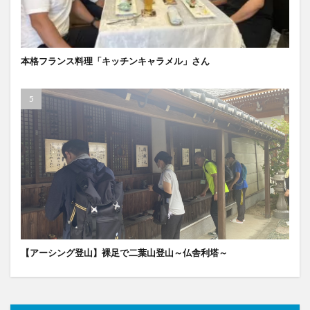
本格フランス料理「キッチンキャラメル」さん
【アーシング登山】裸足で二葉山登山～仏舎利塔～