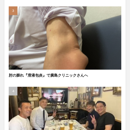
肘の膨れ『滑液包炎』で廣島クリニックさんへ