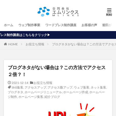
ホーム
ウェブ制作事業
ワードプレス制作講座
お客様の声
前田が行
ック▶
HOME
お役立ち情報
ブログネタがない場合は？この方法でアクセ
ブログネタがない場合は？この方法でアクセス
２倍？！
2021-12-14
お役立ち情報
SNS集客
,
アクセスアップ
,
アクセス数アップ
,
ウェブ集客
,
ネット集客
,
ブログネタ
,
ホームページリニューアル
,
ホームページ作成
,
ホームペー
ジ制作
,
ホームページ集客
,
紹介ブログ