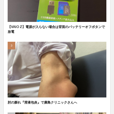
【VAIO Z】電源が入らない場合は背面のバッテリーオフボタンで
放電
肘の膨れ『滑液包炎』で廣島クリニックさんへ