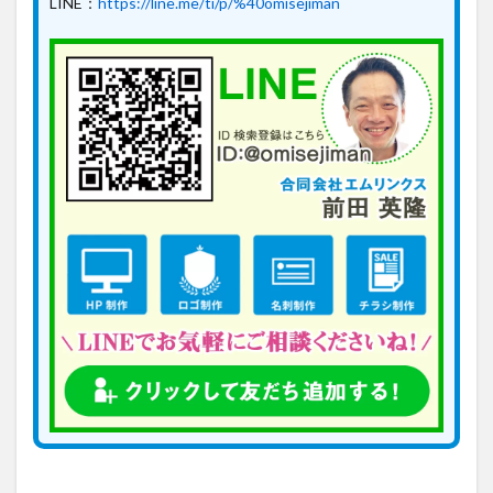
LINE：
https://line.me/ti/p/%40omisejiman