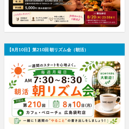
【8月10日】第210回 朝リズム会（朝活）