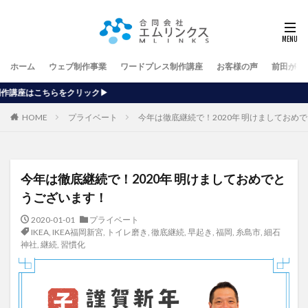
ホーム
ウェブ制作事業
ワードプレス制作講座
お客様の声
前田が行
▶
HOME
プライベート
今年は徹底継続で！2020年 明けましておめ
今年は徹底継続で！2020年 明けましておめでと
うございます！
2020-01-01
プライベート
IKEA
,
IKEA福岡新宮
,
トイレ磨き
,
徹底継続
,
早起き
,
福岡
,
糸島市
,
細石
神社
,
継続
,
習慣化