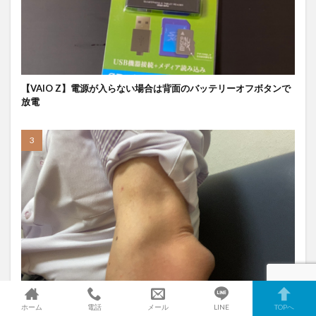
【VAIO Z】電源が入らない場合は背面のバッテリーオフボタンで
放電
肘の膨れ『滑液包炎』で廣島クリニックさんへ
ホーム
電話
メール
LINE
TOPへ