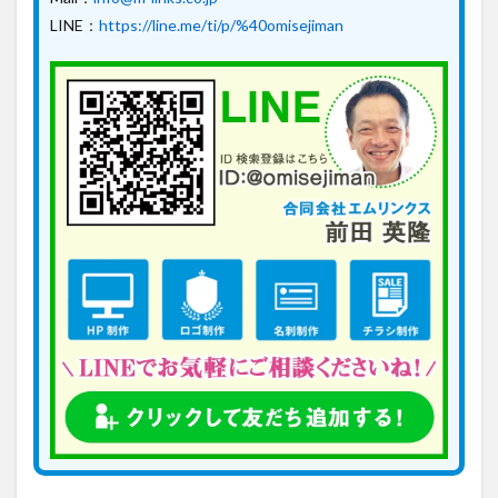
LINE：
https://line.me/ti/p/%40omisejiman