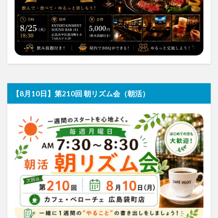
【8月10日】第210回 朝リズム会（朝活）