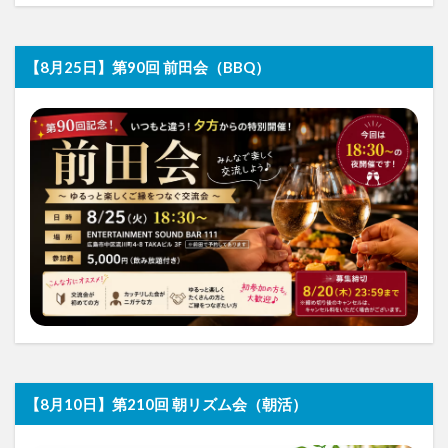
【8月25日】第90回 前田会（BBQ）
【8月10日】第210回 朝リズム会（朝活）