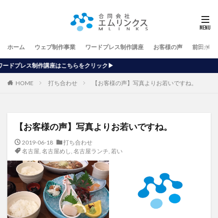
ホーム
ウェブ制作事業
ワードプレス制作講座
お客様の声
前田が行
らをクリック▶
HOME
打ち合わせ
【お客様の声】写真よりお若いですね。
【お客様の声】写真よりお若いですね。
2019-06-18
打ち合わせ
名古屋
,
名古屋めし
,
名古屋ランチ
,
若い