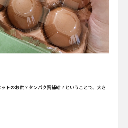
エットのお供？タンパク質補給？ということで、大き