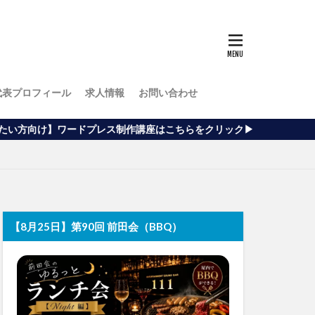
代表プロフィール
求人情報
お問い合わせ
ス制作講座はこちらをクリック▶
【8月25日】第90回 前田会（BBQ）