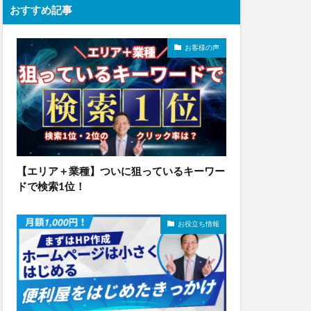
おすすめ記事
お客様の声
【エリア＋業種】ついに狙っているキーワー
ドで検索1位！
お役立ち情報