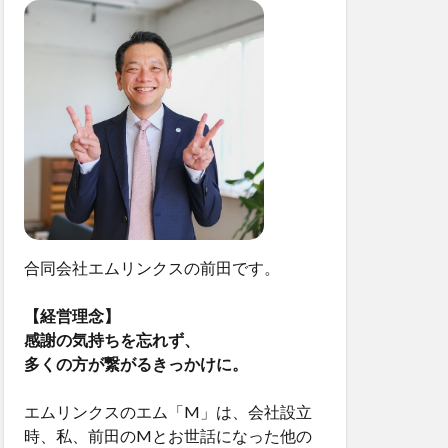
合同会社エムリンクスの前田です。
【経営理念】
感謝の気持ちを忘れず、
多くの方が繋がるきっかけに。
エムリンクスのエム「M」は、会社設立
時、私、前田のMとお世話になった他の