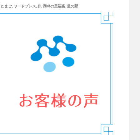
じたまご
,
ワードプレス
,
卵
,
湖畔の里福富
,
道の駅