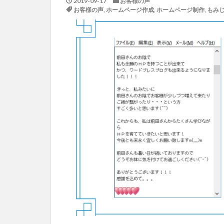
2019-09-17
お客様の声
お客様の声
,
ホームページ作成
,
ホームページ制作
,
もみ