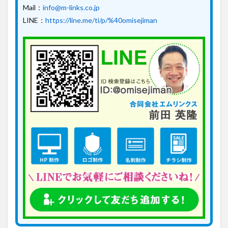
Mail：
info@m-links.co.jp
LINE：
https://line.me/ti/p/%40omisejiman