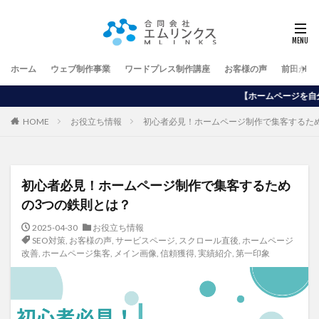
ホーム
ウェブ制作事業
ワードプレス制作講座
お客様の声
前田が行
【ホームページを自分で作りたい方向け】ワー
HOME
お役立ち情報
初心者必見！ホームページ制作で集客するた
初心者必見！ホームページ制作で集客するため
の3つの鉄則とは？
2025-04-30
お役立ち情報
SEO対策
,
お客様の声
,
サービスページ
,
スクロール直後
,
ホームページ
改善
,
ホームページ集客
,
メイン画像
,
信頼獲得
,
実績紹介
,
第一印象