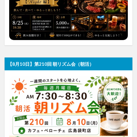
【8月10日】第210回 朝リズム会（朝活）