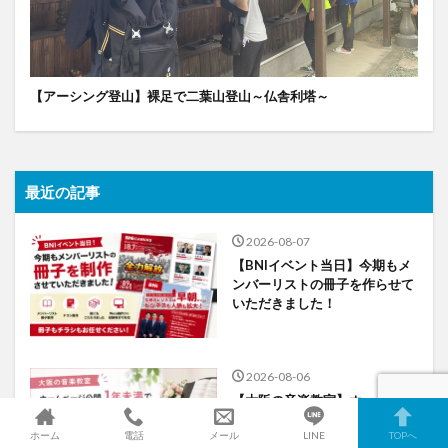
【アーシング登山】裸足で二葉山登山～仏舎利塔～
最近の記事
2026-08-07
【BNIイベント当日】今期もメ
ンバーリストの冊子を作らせて
いただきました！
2026-08-06
【大阪の音楽教室】ホームペー
ジからのお問い合わせが増加！
ホーム
電話
メール
LINE
TOPへ
生徒数が20名から27名になっ