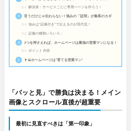
2.1
解決策：サービスごとに専用ページを作ろう！
3
言うだけじゃ伝わらない！強みの「証明」が集客のカギ
3.1
強みは“証拠付き”で伝えるのが現代流！
3.2
証拠の種類いろいろ：
4
3つを押さえれば、ホームページは最強の営業マンになる！
4.1
ポイント 内容
5
👨‍💻ホームページは“育てる営業マン”
「パッと見」で勝負は決まる！メイン
画像とスクロール直後が超重要
最初に見直すべきは「第一印象」