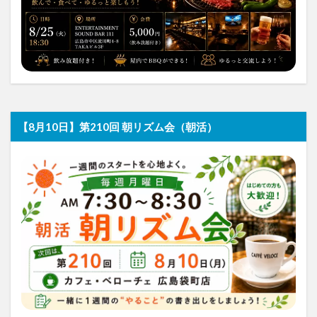
【8月10日】第210回 朝リズム会（朝活）