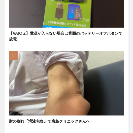
【VAIO Z】電源が入らない場合は背面のバッテリーオフボタンで
放電
肘の膨れ『滑液包炎』で廣島クリニックさんへ