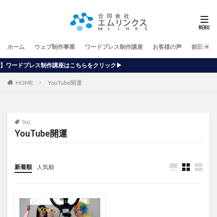
ホーム
ウェブ制作事業
ワードプレス制作講座
お客様の声
前田が行
座はこちらをクリック▶
HOME
YouTube開運
TAG
YouTube開運
新着順
人気順