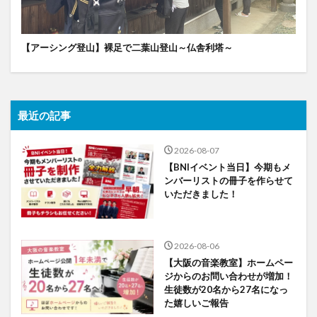
【アーシング登山】裸足で二葉山登山～仏舎利塔～
最近の記事
2026-08-07
【BNIイベント当日】今期もメ
ンバーリストの冊子を作らせて
いただきました！
2026-08-06
【大阪の音楽教室】ホームペー
ジからのお問い合わせが増加！
生徒数が20名から27名になっ
た嬉しいご報告