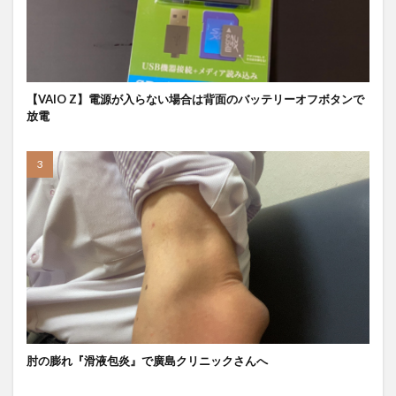
【VAIO Z】電源が入らない場合は背面のバッテリーオフボタンで
放電
肘の膨れ『滑液包炎』で廣島クリニックさんへ