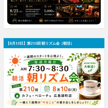
【8月10日】第210回 朝リズム会（朝活）