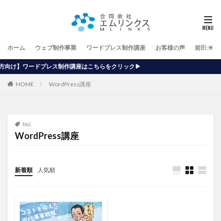
ホーム
ウェブ制作事業
ワードプレス制作講座
お客様の声
前田が行
作講座はこちらをクリック▶
HOME
WordPress講座
TAG
WordPress講座
新着順
人気順