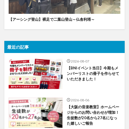
【アーシング登山】裸足で二葉山登山～仏舎利塔～
最近の記事
2026-08-07
【BNIイベント当日】今期もメ
ンバーリストの冊子を作らせて
いただきました！
2026-08-06
【大阪の音楽教室】ホームペー
ジからのお問い合わせが増加！
生徒数が20名から27名になっ
た嬉しいご報告