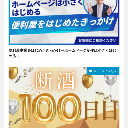
便利屋事業をはじめたきっかけ～ホームページ制作は小さくはじ
める～
前田ってこんな人