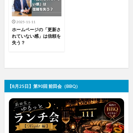
2025-11-11
ホームページの「更新さ
れていない感」は信頼を
失う？
【8月25日】第90回 前田会（BBQ）