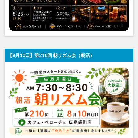
【8月10日】第210回 朝リズム会（朝活）