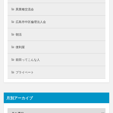
異業種交流会
広島市中区倫理法人会
朝活
便利屋
前田ってこんな人
プライベート
月別アーカイブ