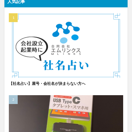
人気記事
【社名占い】屋号・会社名が決まらない方へ