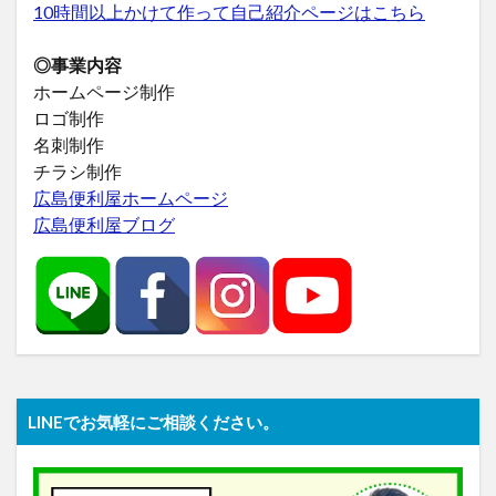
10時間以上かけて作って自己紹介ページはこちら
◎事業内容
ホームページ制作
ロゴ制作
名刺制作
チラシ制作
広島便利屋ホームページ
広島便利屋ブログ
LINEでお気軽にご相談ください。