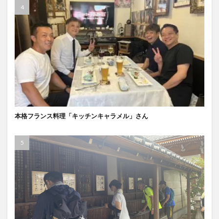
本格フランス料理「キッチンキャラメル」さん