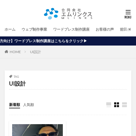
ホーム
ウェブ制作事業
ワードプレス制作講座
お客様の声
前田が行
制作講座はこちらをクリック▶
HOME
UI設計
TAG
UI設計
新着順
人気順