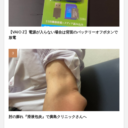
【VAIO Z】電源が入らない場合は背面のバッテリーオフボタンで
放電
肘の膨れ『滑液包炎』で廣島クリニックさんへ