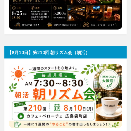
【8月10日】第210回 朝リズム会（朝活）