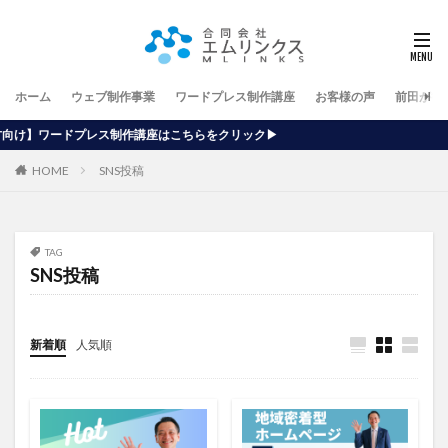
ホーム
ウェブ制作事業
ワードプレス制作講座
お客様の声
前田が行
作講座はこちらをクリック▶
HOME
SNS投稿
TAG
SNS投稿
新着順
人気順