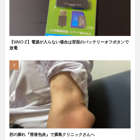
【VAIO Z】電源が入らない場合は背面のバッテリーオフボタンで
放電
肘の膨れ『滑液包炎』で廣島クリニックさんへ