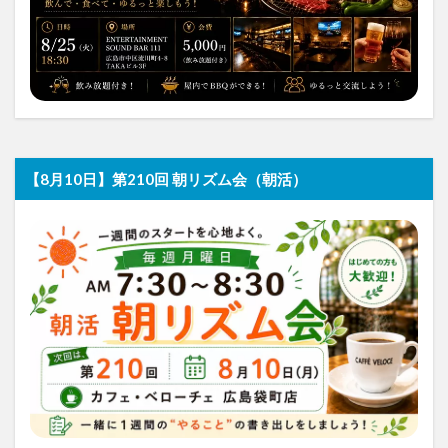
【8月10日】第210回 朝リズム会（朝活）