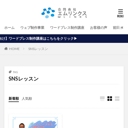
ホーム
ウェブ制作事業
ワードプレス制作講座
お客様の声
前田が行
講座はこちらをクリック▶
HOME
SNSレッスン
TAG
SNSレッスン
新着順
人気順