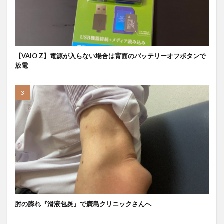
【VAIO Z】電源が入らない場合は背面のバッテリーオフボタンで
放電
肘の膨れ『滑液包炎』で廣島クリニックさんへ