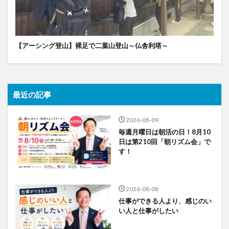
【アーシング登山】裸足で二葉山登山～仏舎利塔～
最近の記事
2026-08-09
毎週月曜日は朝活の日！8月10
日は第210回「朝リズム会」で
す！
2026-08-08
仕事ができる人より、感じのい
い人と仕事がしたい