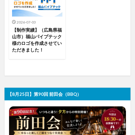
2026-07-03
【制作実績】（広島県福
山市）福山パイプテック
様のロゴを作成させてい
ただきました！
【8月25日】第90回 前田会（BBQ）