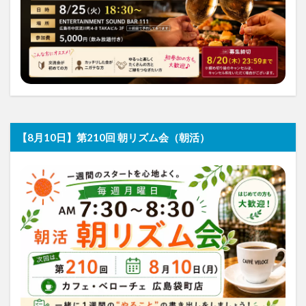
【8月10日】第210回 朝リズム会（朝活）