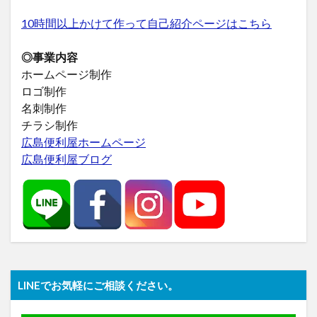
10時間以上かけて作って自己紹介ページはこちら
◎事業内容
ホームページ制作
ロゴ制作
名刺制作
チラシ制作
広島便利屋ホームページ
広島便利屋ブログ
LINEでお気軽にご相談ください。