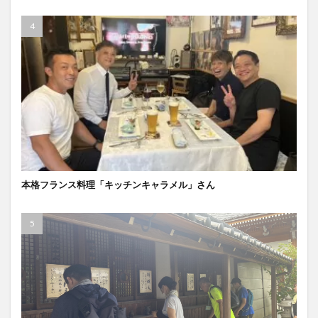
本格フランス料理「キッチンキャラメル」さん