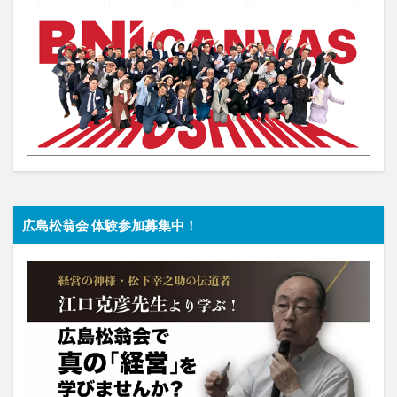
広島松翁会 体験参加募集中！