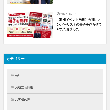
2026-08-07
【BNIイベント当日】今期もメ
ンバーリストの冊子を作らせて
いただきました！
カテゴリー
会社
お役立ち情報
お客様の声