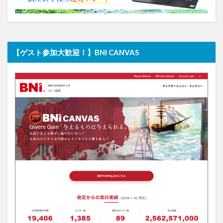
【ゲスト参加大歓迎！】BNI CANVAS