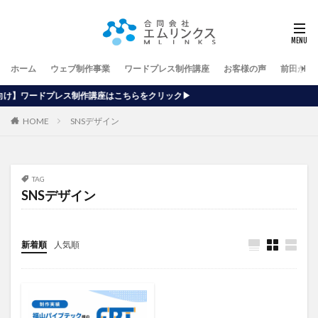
ホーム
ウェブ制作事業
ワードプレス制作講座
お客様の声
前田が行
作講座はこちらをクリック▶
HOME
SNSデザイン
TAG
SNSデザイン
新着順
人気順