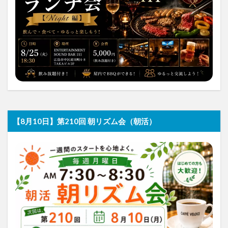
【8月10日】第210回 朝リズム会（朝活）