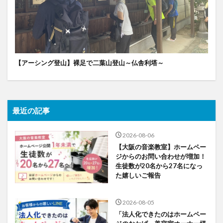
【アーシング登山】裸足で二葉山登山～仏舎利塔～
最近の記事
2026-08-06
【大阪の音楽教室】ホームペー
ジからのお問い合わせが増加！
生徒数が20名から27名になっ
た嬉しいご報告
2026-08-05
「法人化できたのはホームペー