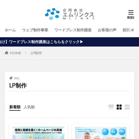
ホーム
ウェブ制作事業
ワードプレス制作講座
お客様の声
前田が行
講座はこちらをクリック▶
HOME
LP制作
TAG
LP制作
新着順
人気順