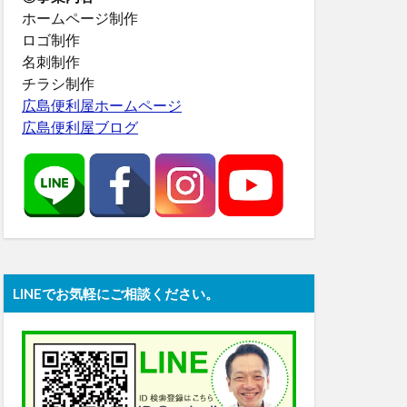
ホームページ制作
ロゴ制作
名刺制作
チラシ制作
広島便利屋ホームページ
広島便利屋ブログ
LINEでお気軽にご相談ください。