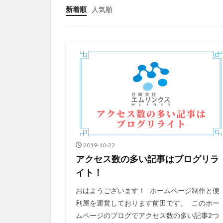
新着順
人気順
2019-10-22
アクセス数の多い記事はブログリラ
イト！
おはようございます！ ホームページ制作と便
利屋を運営しております前田です。 このホー
ムページのブログでアクセス数の多い記事2つ