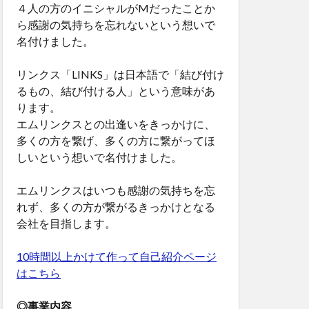
４人の方のイニシャルがMだったことか
ら感謝の気持ちを忘れないという想いで
名付けました。
リンクス「LINKS」は日本語で「結び付け
るもの、結び付ける人」という意味があ
ります。
エムリンクスとの出逢いをきっかけに、
多くの方を繋げ、多くの方に繋がってほ
しいという想いで名付けました。
エムリンクスはいつも感謝の気持ちを忘
れず、多くの方が繋がるきっかけとなる
会社を目指します。
10時間以上かけて作って自己紹介ページ
はこちら
◎事業内容