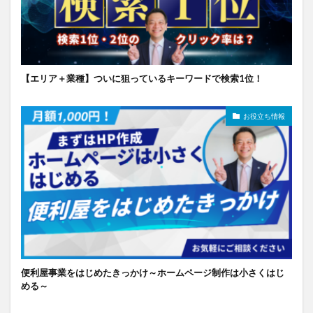
【エリア＋業種】ついに狙っているキーワードで検索1位！
お役立ち情報
便利屋事業をはじめたきっかけ～ホームページ制作は小さくはじ
める～