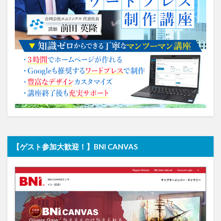
【ゲスト参加大歓迎！】BNI CANVAS