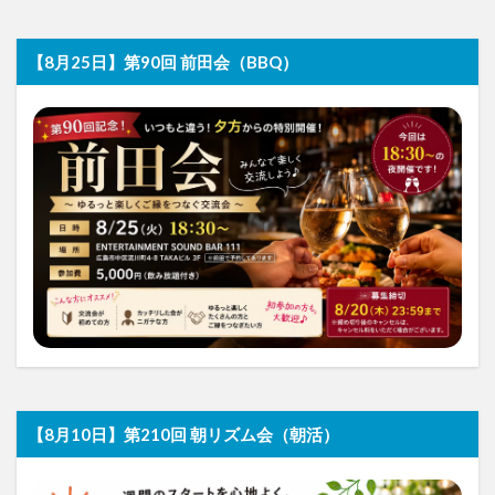
【8月25日】第90回 前田会（BBQ）
【8月10日】第210回 朝リズム会（朝活）