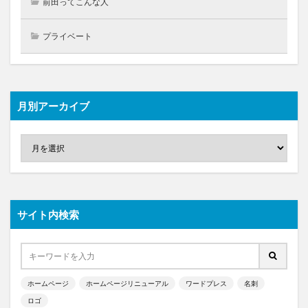
前田ってこんな人
プライベート
月別アーカイブ
サイト内検索
ホームページ
ホームページリニューアル
ワードプレス
名刺
ロゴ