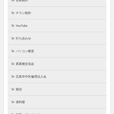
名刺制作
チラシ制作
YouTube
打ち合わせ
パソコン教室
異業種交流会
広島市中区倫理法人会
朝活
便利屋