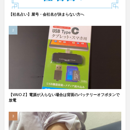
【社名占い】屋号・会社名が決まらない方へ
【VAIO Z】電源が入らない場合は背面のバッテリーオフボタンで
放電