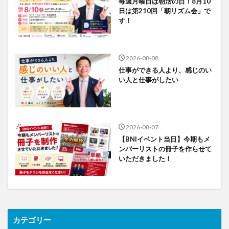
毎週月曜日は朝活の日！8月10
日は第210回「朝リズム会」で
す！
2026-08-08
仕事ができる人より、感じのい
い人と仕事がしたい
2026-08-07
【BNIイベント当日】今期もメ
ンバーリストの冊子を作らせて
いただきました！
カテゴリー