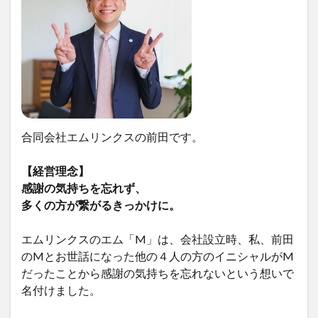
合同会社エムリンクスの前田です。
【経営理念】
感謝の気持ちを忘れず、
多くの方が繋がるきっかけに。
エムリンクスのエム「M」は、会社設立時、私、前田
のMとお世話になった他の４人の方のイニシャルがM
だったことから感謝の気持ちを忘れないという想いで
名付けました。