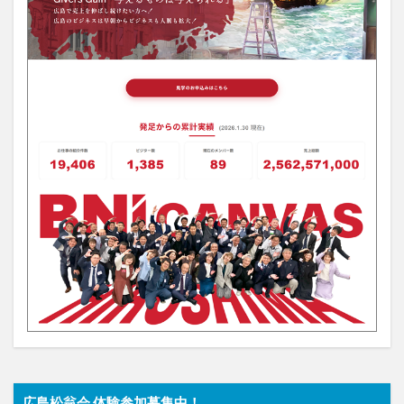
広島松翁会 体験参加募集中！