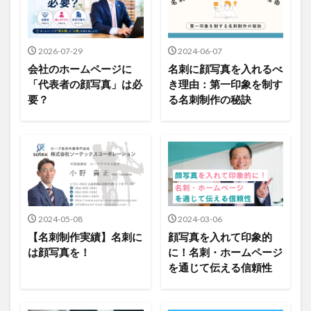
2026-07-29
2024-06-07
会社のホームページに
名刺に顔写真を入れるべ
「代表者の顔写真」は必
き理由：第一印象を制す
要？
る名刺制作の秘訣
2024-05-08
2024-03-06
【名刺制作実績】名刺に
顔写真を入れて印象的
は顔写真を！
に！名刺・ホームページ
を通じて伝える信頼性