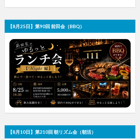
【8月25日】第90回 前田会（BBQ）
【8月10日】第210回 朝リズム会（朝活）