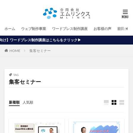
ホーム
ウェブ制作事業
ワードプレス制作講座
お客様の声
前田が行
作講座はこちらをクリック▶
HOME
集客セミナー
TAG
集客セミナー
新着順
人気順