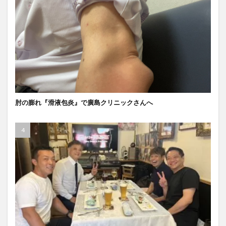
肘の膨れ『滑液包炎』で廣島クリニックさんへ