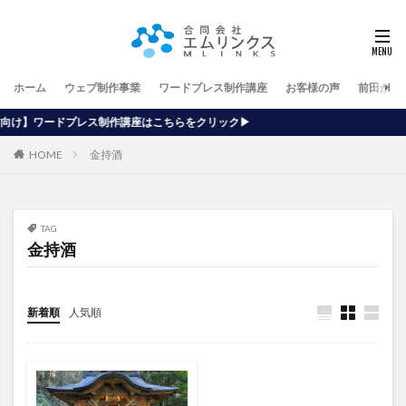
ホーム
ウェブ制作事業
ワードプレス制作講座
お客様の声
前田が行
作講座はこちらをクリック▶
HOME
金持酒
TAG
金持酒
新着順
人気順