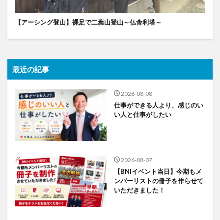
【アーシング登山】裸足で二葉山登山～仏舎利塔～
最近の記事
2026-08-08
仕事ができる人より、感じのい
い人と仕事がしたい
2026-08-07
【BNIイベント当日】今期もメ
ンバーリストの冊子を作らせて
いただきました！