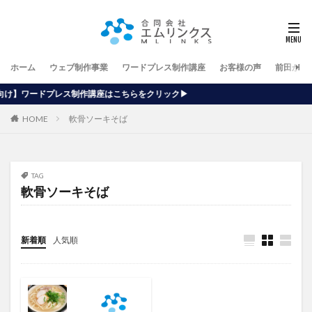
ホーム
ウェブ制作事業
ワードプレス制作講座
お客様の声
前田が行
講座はこちらをクリック▶
HOME
軟骨ソーキそば
TAG
軟骨ソーキそば
新着順
人気順