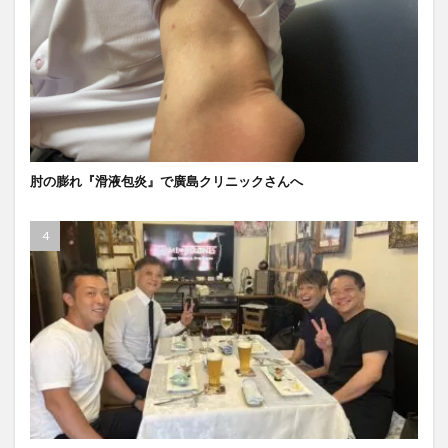
肘の膨れ『滑液包炎』で廣島クリニックさんへ