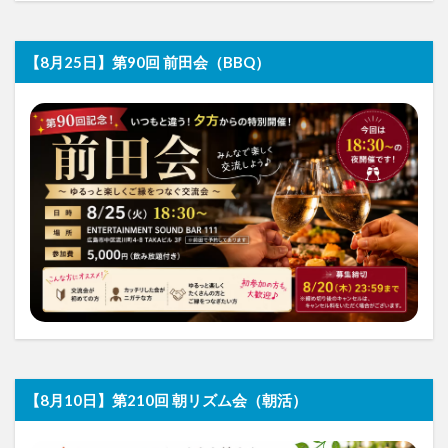
【8月25日】第90回 前田会（BBQ）
【8月10日】第210回 朝リズム会（朝活）