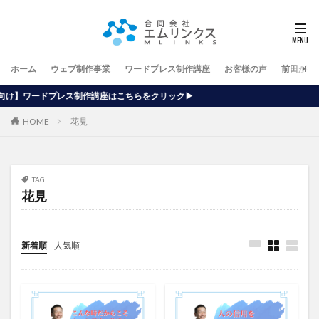
ホーム
ウェブ制作事業
ワードプレス制作講座
お客様の声
前田が行
講座はこちらをクリック▶
HOME
花見
TAG
花見
新着順
人気順