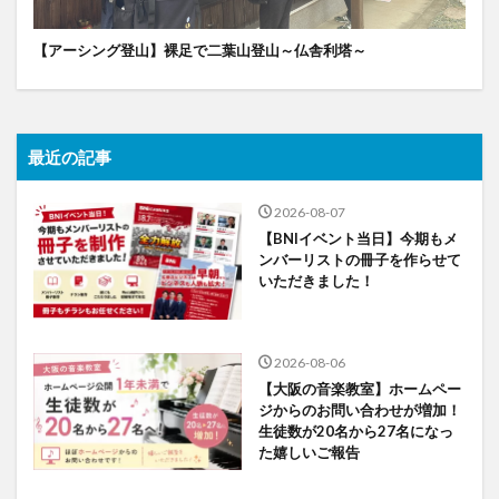
【アーシング登山】裸足で二葉山登山～仏舎利塔～
最近の記事
2026-08-07
【BNIイベント当日】今期もメ
ンバーリストの冊子を作らせて
いただきました！
2026-08-06
【大阪の音楽教室】ホームペー
ジからのお問い合わせが増加！
生徒数が20名から27名になっ
た嬉しいご報告