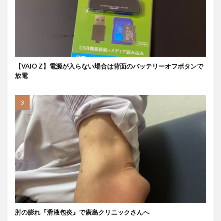
【VAIO Z】電源が入らない場合は背面のバッテリーオフボタンで
放電
肘の膨れ『滑液包炎』で廣島クリニックさんへ