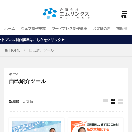
ホーム
ウェブ制作事業
ワードプレス制作講座
お客様の声
前田が行
ちらをクリック▶
HOME
自己紹介ツール
TAG
自己紹介ツール
新着順
人気順