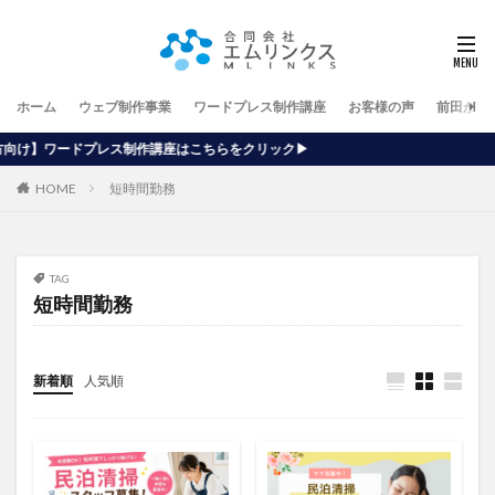
ホーム
ウェブ制作事業
ワードプレス制作講座
お客様の声
前田が行
作講座はこちらをクリック▶
HOME
短時間勤務
TAG
短時間勤務
新着順
人気順