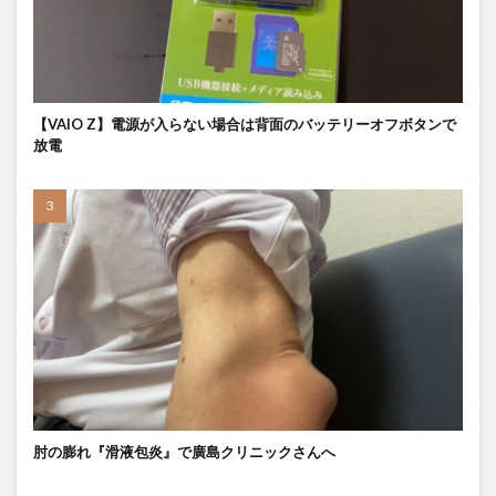
【VAIO Z】電源が入らない場合は背面のバッテリーオフボタンで
放電
肘の膨れ『滑液包炎』で廣島クリニックさんへ