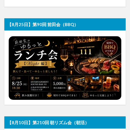
【8月25日】第90回 前田会（BBQ）
【8月10日】第210回 朝リズム会（朝活）