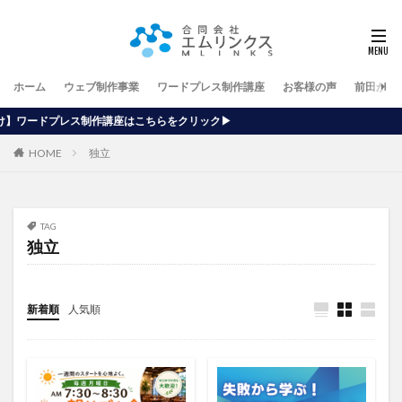
ホーム
ウェブ制作事業
ワードプレス制作講座
お客様の声
前田が行
座はこちらをクリック▶
HOME
独立
TAG
独立
新着順
人気順