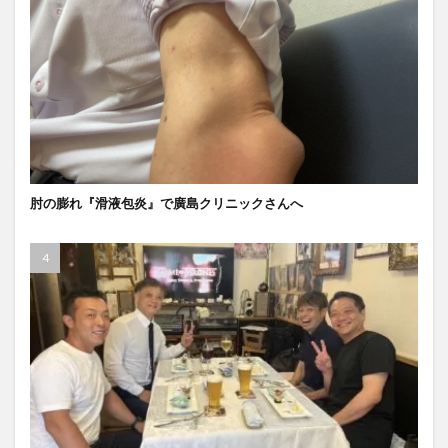
肘の膨れ『滑液包炎』で廣島クリニックさんへ