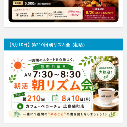
【8月10日】第210回 朝リズム会（朝活）