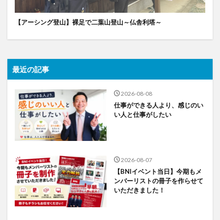
【アーシング登山】裸足で二葉山登山～仏舎利塔～
最近の記事
2026-08-08
仕事ができる人より、感じのい
い人と仕事がしたい
2026-08-07
【BNIイベント当日】今期もメ
ンバーリストの冊子を作らせて
いただきました！