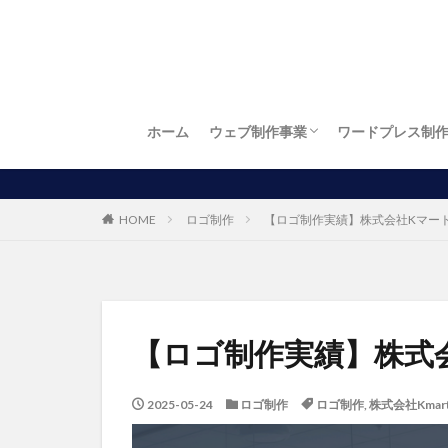
ホーム
ウェブ制作事業
ワードプレス制
お店自慢
繁盛店
ワードプレス制作
LP制作（ランディングページ制作）
ロゴ制作
名刺制作
チラシ制作
お得！開業パック
パソコン出張訪問設定サービス
HOME
ロゴ制作
【ロゴ制作実績】株式会社Kマー
【ロゴ制作実績】株式
2025-05-24
ロゴ制作
ロゴ制作
,
株式会社Kmar