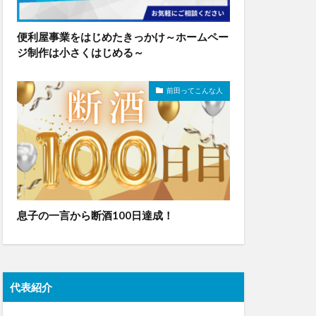
便利屋事業をはじめたきっかけ～ホームペー
ジ制作は小さくはじめる～
前田ってこんな人
息子の一言から断酒100日達成！
代表紹介