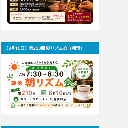
【8月10日】第210回 朝リズム会（朝活）