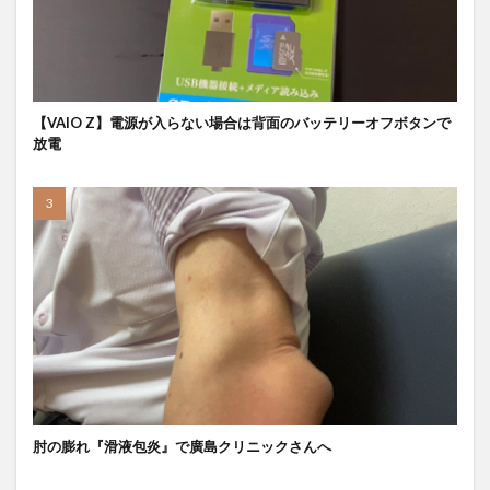
【VAIO Z】電源が入らない場合は背面のバッテリーオフボタンで
放電
肘の膨れ『滑液包炎』で廣島クリニックさんへ