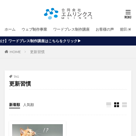
ホーム
ウェブ制作事業
ワードプレス制作講座
お客様の声
前田が行
講座はこちらをクリック▶
HOME
更新習慣
TAG
更新習慣
新着順
人気順