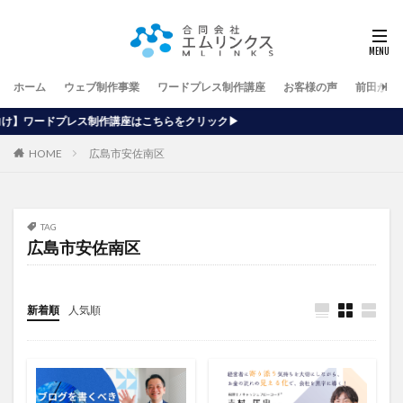
ホーム
ウェブ制作事業
ワードプレス制作講座
お客様の声
前田が行
講座はこちらをクリック▶
HOME
広島市安佐南区
TAG
広島市安佐南区
新着順
人気順