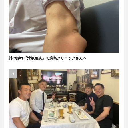
肘の膨れ『滑液包炎』で廣島クリニックさんへ