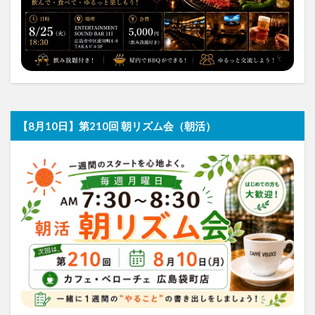
【8月10日】第210回 朝リズム会（朝活）