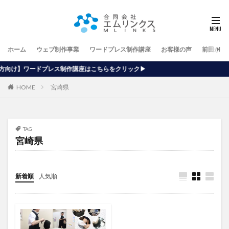
ホーム
ウェブ制作事業
ワードプレス制作講座
お客様の声
前田が行
制作講座はこちらをクリック▶
HOME
宮崎県
TAG
宮崎県
新着順
人気順