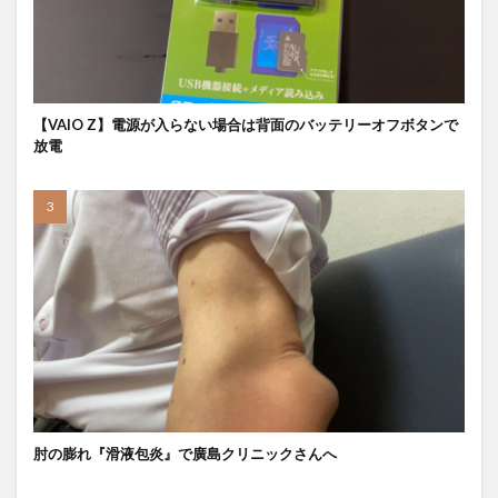
【VAIO Z】電源が入らない場合は背面のバッテリーオフボタンで
放電
肘の膨れ『滑液包炎』で廣島クリニックさんへ