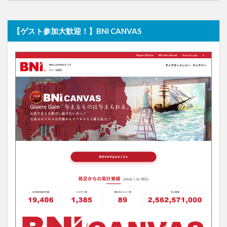
【ゲスト参加大歓迎！】BNI CANVAS