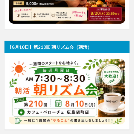
【8月10日】第210回 朝リズム会（朝活）