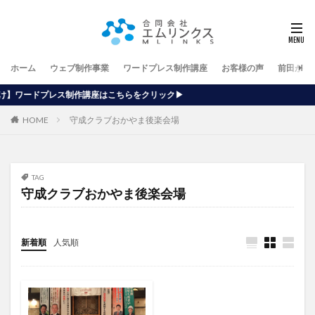
ホーム
ウェブ制作事業
ワードプレス制作講座
お客様の声
前田が行
講座はこちらをクリック▶
HOME
守成クラブおかやま後楽会場
TAG
守成クラブおかやま後楽会場
新着順
人気順