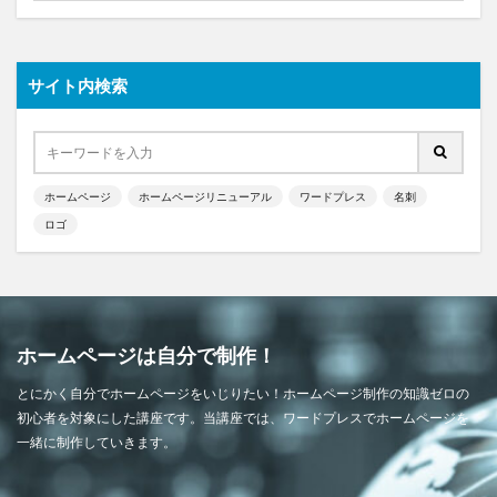
サイト内検索
ホームページ
ホームページリニューアル
ワードプレス
名刺
ロゴ
ホームページは自分で制作！
とにかく自分でホームページをいじりたい！ホームページ制作の知識ゼロの
初心者を対象にした講座です。当講座では、ワードプレスでホームページを
一緒に制作していきます。