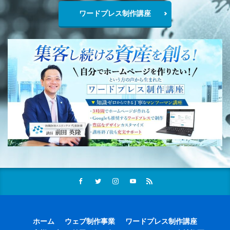
ワードプレス制作講座
ホーム
ウェブ制作事業
ワードプレス制作講座