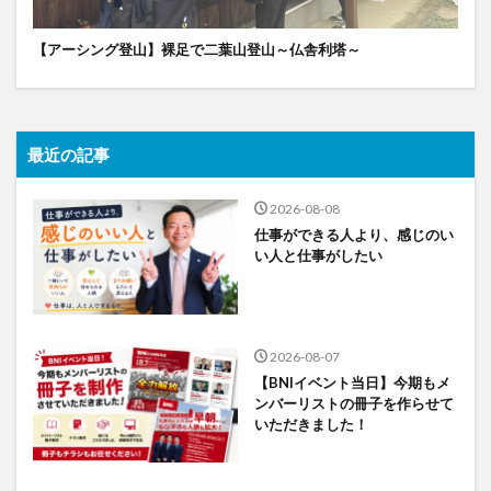
【アーシング登山】裸足で二葉山登山～仏舎利塔～
最近の記事
2026-08-08
仕事ができる人より、感じのい
い人と仕事がしたい
2026-08-07
【BNIイベント当日】今期もメ
ンバーリストの冊子を作らせて
いただきました！