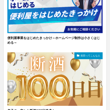
便利屋事業をはじめたきっかけ～ホームページ制作は小さくはじ
める～
前田ってこんな人