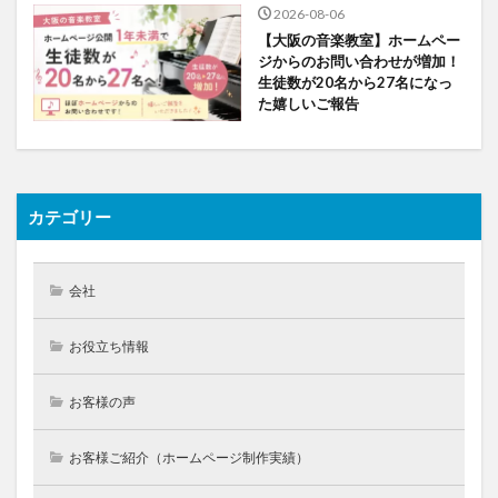
2026-08-06
【大阪の音楽教室】ホームペー
ジからのお問い合わせが増加！
生徒数が20名から27名になっ
た嬉しいご報告
カテゴリー
会社
お役立ち情報
お客様の声
お客様ご紹介（ホームページ制作実績）