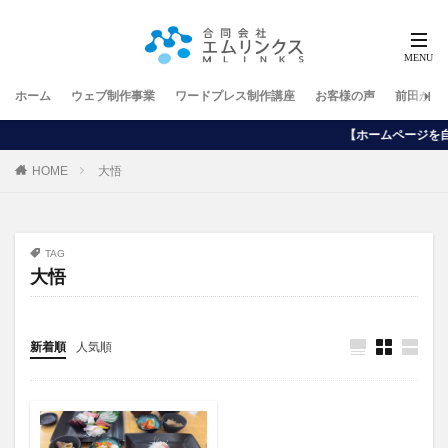
ホーム
ウェブ制作事業
ワードプレス制作講座
お客様の声
前田が行
【ホームページを自分で作りたい方向け】
HOME
大悟
TAG
大悟
新着順
人気順