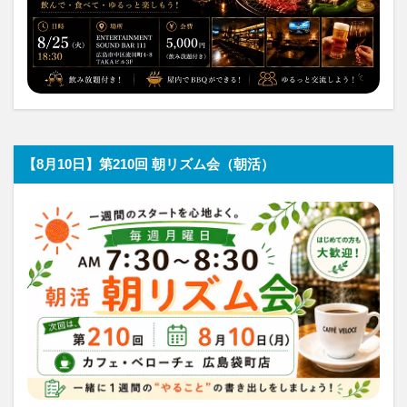
【8月10日】第210回 朝リズム会（朝活）