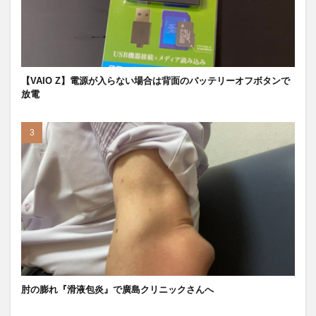
【VAIO Z】電源が入らない場合は背面のバッテリーオフボタンで
放電
肘の膨れ『滑液包炎』で廣島クリニックさんへ