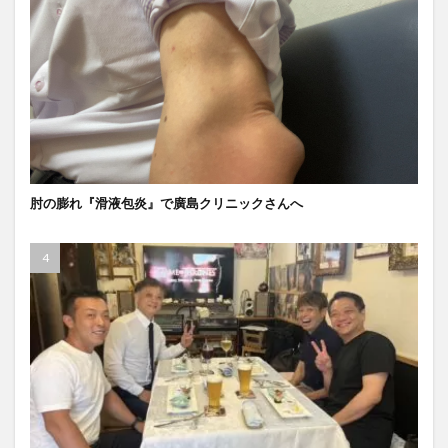
肘の膨れ『滑液包炎』で廣島クリニックさんへ