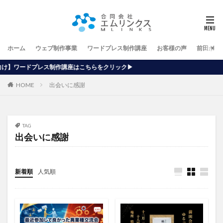
ホーム
ウェブ制作事業
ワードプレス制作講座
お客様の声
前田が行
講座はこちらをクリック▶
HOME
出会いに感謝
TAG
出会いに感謝
新着順
人気順