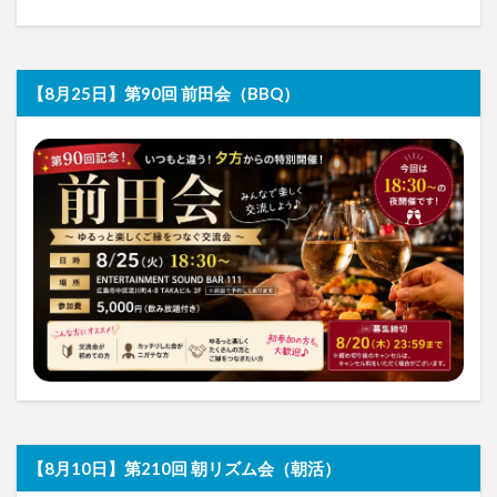
【8月25日】第90回 前田会（BBQ）
【8月10日】第210回 朝リズム会（朝活）