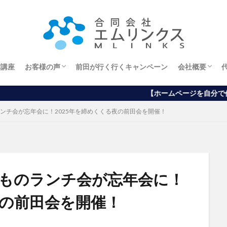
作講座
お客様の声
前田が行く行くキャンペーン
会社概要
エステサロンオーナー様
ホームページから
ブログから
アメブロから
経営理念
【ホームページを自分で作りたい方向け】
ランチ会が忘年会に！2025年を締めくくる夜の前田会を開催！
つものランチ会が忘年会に！
夜の前田会を開催！