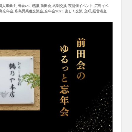
個人事業主
,
出会いに感謝
,
前田会
,
名刺交換
,
夜開催イベント
,
広島イベ
島忘年会
,
広島異業種交流会
,
忘年会2025
,
楽しく交流
,
立町
,
経営者交