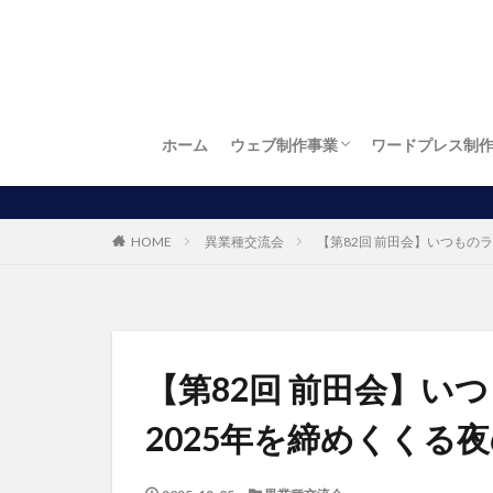
ホーム
ウェブ制作事業
ワードプレス制
お店自慢
繁盛店
ワードプレス制作
LP制作（ランディングページ制作）
ロゴ制作
名刺制作
チラシ制作
お得！開業パック
パソコン出張訪問設定サービス
HOME
異業種交流会
【第82回 前田会】いつもの
【第82回 前田会】い
2025年を締めくくる