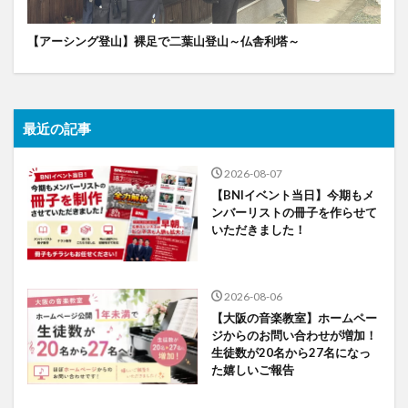
【アーシング登山】裸足で二葉山登山～仏舎利塔～
最近の記事
2026-08-07
【BNIイベント当日】今期もメ
ンバーリストの冊子を作らせて
いただきました！
2026-08-06
【大阪の音楽教室】ホームペー
ジからのお問い合わせが増加！
生徒数が20名から27名になっ
た嬉しいご報告