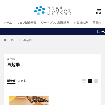
ホーム
ウェブ制作事業
ワードプレス制作講座
お客様の声
前田が行
【ホームページを自分で作り
HOME
再起動
TAG
再起動
新着順
人気順