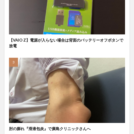
【VAIO Z】電源が入らない場合は背面のバッテリーオフボタンで
放電
肘の膨れ『滑液包炎』で廣島クリニックさんへ