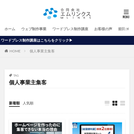
ホーム
ウェブ制作事業
ワードプレス制作講座
お客様の声
前田が行
はこちらをクリック▶
HOME
個人事業主集客
TAG
個人事業主集客
新着順
人気順