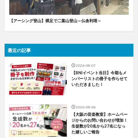
【アーシング登山】裸足で二葉山登山～仏舎利塔～
最近の記事
2026-08-07
【BNIイベント当日】今期もメ
ンバーリストの冊子を作らせて
いただきました！
2026-08-06
【大阪の音楽教室】ホームペー
ジからのお問い合わせが増加！
生徒数が20名から27名になっ
た嬉しいご報告