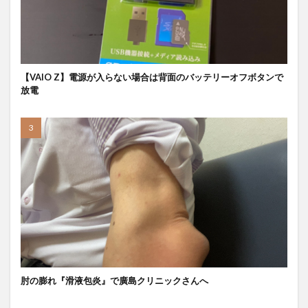
【VAIO Z】電源が入らない場合は背面のバッテリーオフボタンで
放電
肘の膨れ『滑液包炎』で廣島クリニックさんへ