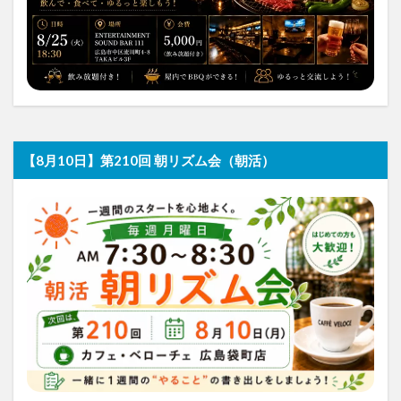
【8月10日】第210回 朝リズム会（朝活）