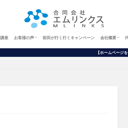
作講座
お客様の声
前田が行く行くキャンペーン
会社概要
エステサロンオーナー様
ホームページから
ブログから
アメブロから
経営理念
【ホームページを自分で作りたい方