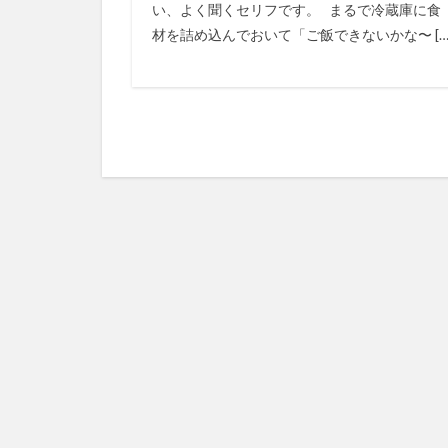
い、よく聞くセリフです。 まるで冷蔵庫に食
材を詰め込んでおいて「ご飯できないかな〜 […