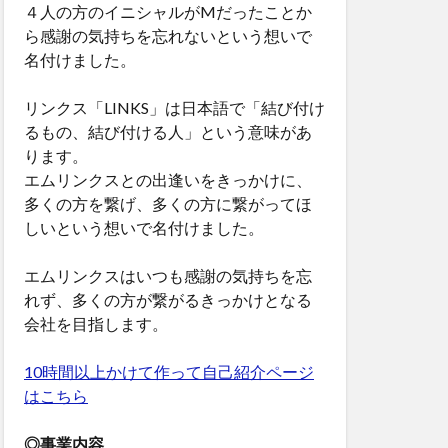
４人の方のイニシャルがMだったことか
ら感謝の気持ちを忘れないという想いで
名付けました。
リンクス「LINKS」は日本語で「結び付け
るもの、結び付ける人」という意味があ
ります。
エムリンクスとの出逢いをきっかけに、
多くの方を繋げ、多くの方に繋がってほ
しいという想いで名付けました。
エムリンクスはいつも感謝の気持ちを忘
れず、多くの方が繋がるきっかけとなる
会社を目指します。
10時間以上かけて作って自己紹介ページ
はこちら
◎事業内容