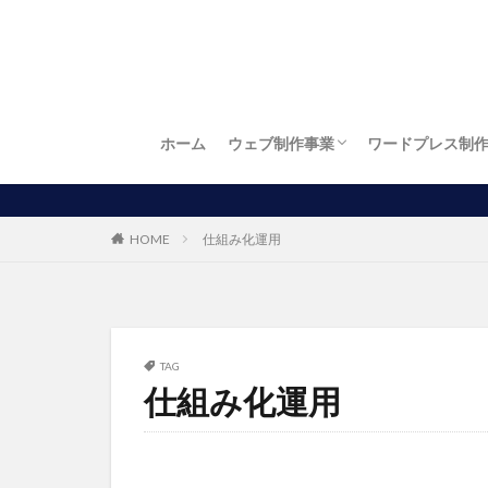
ホーム
ウェブ制作事業
ワードプレス制
お店自慢
繁盛店
ワードプレス制作
LP制作（ランディングページ制作）
ロゴ制作
名刺制作
チラシ制作
お得！開業パック
パソコン出張訪問設定サービス
HOME
仕組み化運用
TAG
仕組み化運用