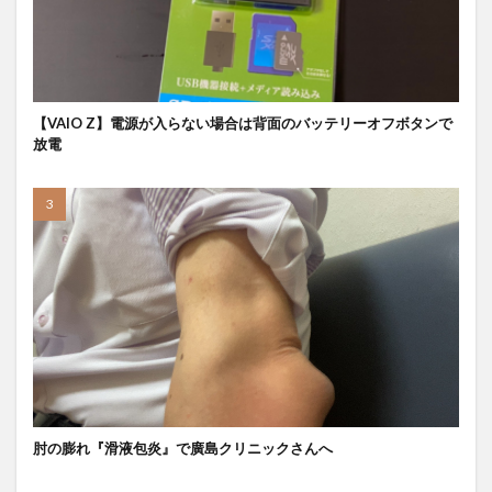
【VAIO Z】電源が入らない場合は背面のバッテリーオフボタンで
放電
肘の膨れ『滑液包炎』で廣島クリニックさんへ