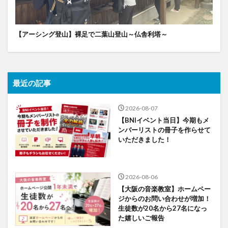
【アーシング登山】裸足で二葉山登山～仏舎利塔～
最近の記事
2026-08-07
【BNIイベント当日】今期もメ
ンバーリストの冊子を作らせて
いただきました！
2026-08-06
【大阪の音楽教室】ホームペー
ジからのお問い合わせが増加！
生徒数が20名から27名になっ
た嬉しいご報告