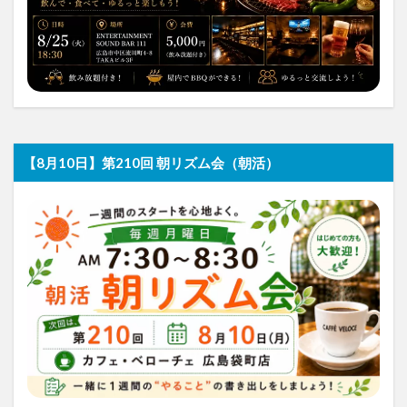
【8月10日】第210回 朝リズム会（朝活）