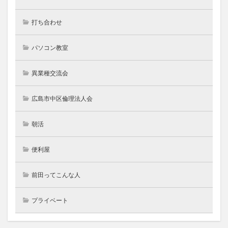
打ち合わせ
パソコン教室
異業種交流会
広島市中区倫理法人会
朝活
便利屋
前田ってこんな人
プライベート