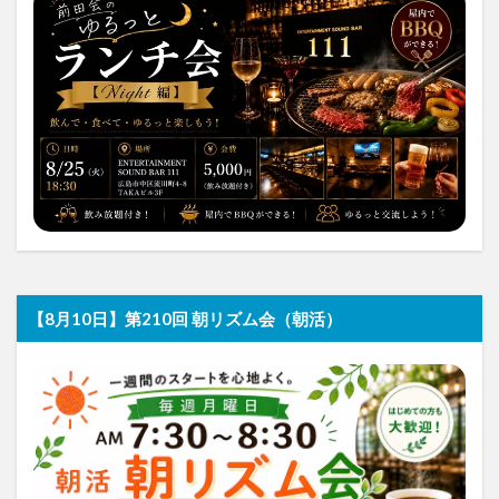
【8月10日】第210回 朝リズム会（朝活）