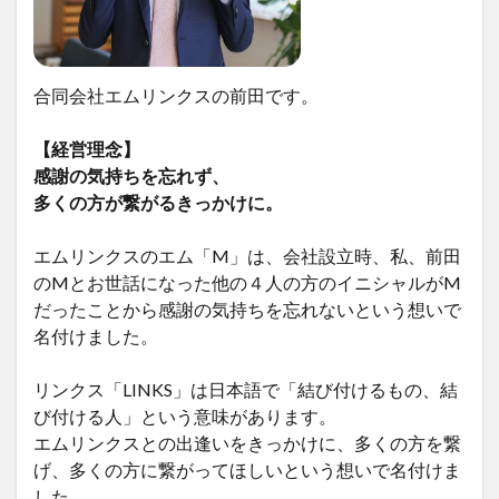
合同会社エムリンクスの前田です。
【経営理念】
感謝の気持ちを忘れず、
多くの方が繋がるきっかけに。
エムリンクスのエム「M」は、会社設立時、私、前田
のMとお世話になった他の４人の方のイニシャルがM
だったことから感謝の気持ちを忘れないという想いで
名付けました。
リンクス「LINKS」は日本語で「結び付けるもの、結
び付ける人」という意味があります。
エムリンクスとの出逢いをきっかけに、多くの方を繋
げ、多くの方に繋がってほしいという想いで名付けま
した。