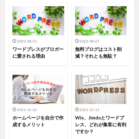
2023-08-31
2023-08-27
ワードプレスがブロガー
無料ブログはコスト削
に愛される理由
減？それとも無駄？
2021-12-22
2021-12-11
ホームページを自分で作
Wix、Jimdoとワードプ
成するメリット
レス、どれが集客に有利
ですか？