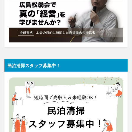
民泊清掃スタッフ募集中！