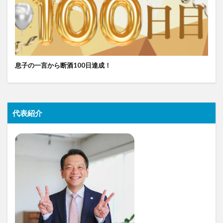
息子の一言から断酒100日達成！
代表紹介