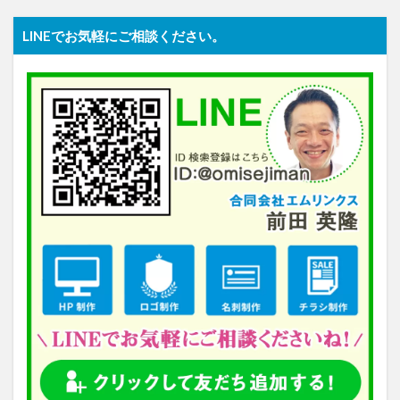
LINEでお気軽にご相談ください。