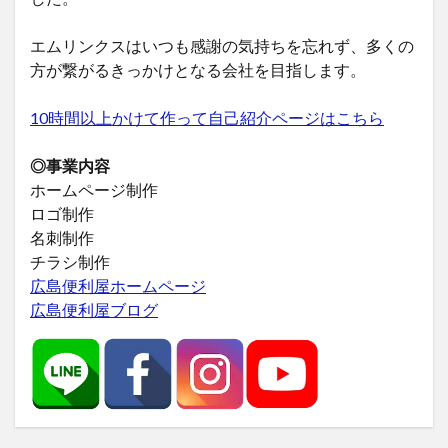
エムリンクスはいつも感謝の気持ちを忘れず、多くの
方が繋がるきっかけとなる会社を目指します。
10時間以上かけて作って自己紹介ページはこちら
◎事業内容
ホームページ制作
ロゴ制作
名刺制作
チラシ制作
広島便利屋ホームページ
広島便利屋ブログ